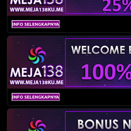
INFO SELENGKAPNYA
INFO SELENGKAPNYA