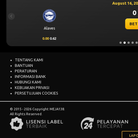
August 16, 20
0 
Previous
BET
Alaves
0.00
0.62
TENTANG KAMI
BANTUAN
PERATURAN
INFORMASI BANK
HUBUNGI KAMI
KEBIJAKAN PRIVASI
PERSETUJUAN COOKIES
© 2015 - 2026 Copyright MEJA138.
All Rights Reserved.
LAPO