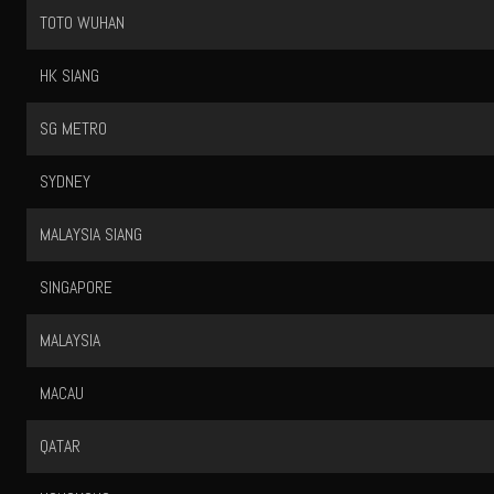
TOTO WUHAN
HK SIANG
SG METRO
SYDNEY
MALAYSIA SIANG
SINGAPORE
MALAYSIA
MACAU
QATAR