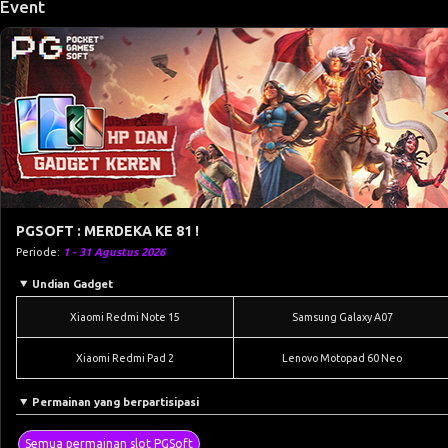
Event
PGSOFT : MERDEKA KE 81 !
Periode:
1 - 31 Agustus 2026
Undian Gadget
Xiaomi Redmi Note 15
Samsung Galaxy A07
Xiaomi Redmi Pad 2
Lenovo Motopad 60 Neo
Permainan yang berpartisipasi
Semua permainan slot PGSoft